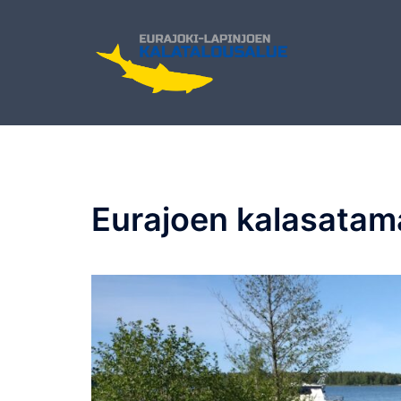
Skip
to
content
Eurajoen kalasatam