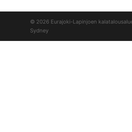
© 2026 Eurajoki-Lapinjoen kalatalousalu
Sydney