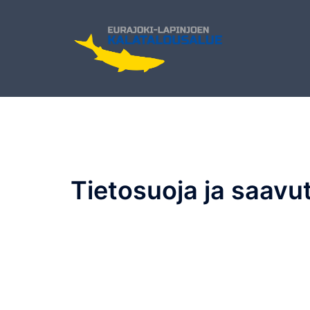
Skip
to
content
Tietosuoja ja saavu