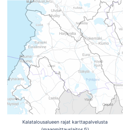
Kalatalousalueen rajat karttapalvelusta
(maanmittauslaitos.fi)