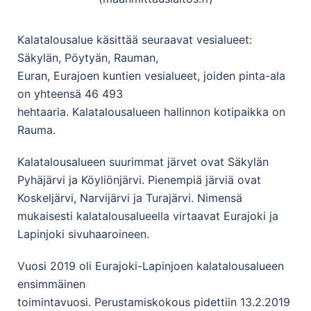
Kalatalousalue käsittää seuraavat vesialueet:
Säkylän, Pöytyän, Rauman,
Euran, Eurajoen kuntien vesialueet, joiden pinta-ala
on yhteensä 46 493
hehtaaria. Kalatalousalueen hallinnon kotipaikka on
Rauma.
Kalatalousalueen suurimmat järvet ovat Säkylän
Pyhäjärvi ja Köyliönjärvi. Pienempiä järviä ovat
Koskeljärvi, Narvijärvi ja Turajärvi. Nimensä
mukaisesti kalatalousalueella virtaavat Eurajoki ja
Lapinjoki sivuhaaroineen.
Vuosi 2019 oli Eurajoki-Lapinjoen kalatalousalueen
ensimmäinen
toimintavuosi. Perustamiskokous pidettiin 13.2.2019