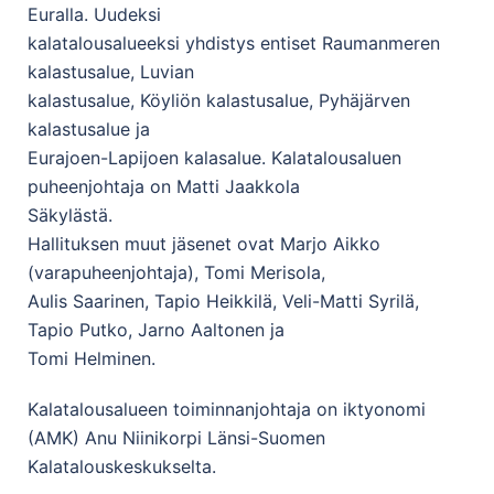
Euralla. Uudeksi
kalatalousalueeksi yhdistys entiset Raumanmeren
kalastusalue, Luvian
kalastusalue, Köyliön kalastusalue, Pyhäjärven
kalastusalue ja
Eurajoen-Lapijoen kalasalue. Kalatalousaluen
puheenjohtaja on Matti Jaakkola
Säkylästä.
Hallituksen muut jäsenet ovat Marjo Aikko
(varapuheenjohtaja), Tomi Merisola,
Aulis Saarinen, Tapio Heikkilä, Veli-Matti Syrilä,
Tapio Putko, Jarno Aaltonen ja
Tomi Helminen.
Kalatalousalueen toiminnanjohtaja on iktyonomi
(AMK) Anu Niinikorpi Länsi-Suomen
Kalatalouskeskukselta.