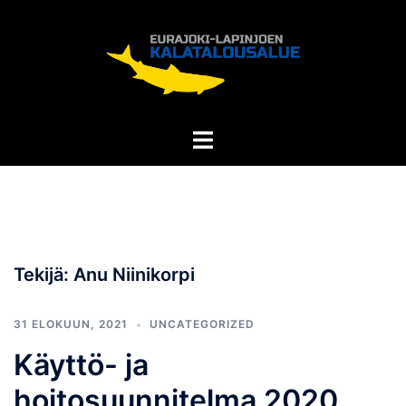
Skip
to
content
Tekijä:
Anu Niinikorpi
31 ELOKUUN, 2021
UNCATEGORIZED
Käyttö- ja
hoitosuunnitelma 2020