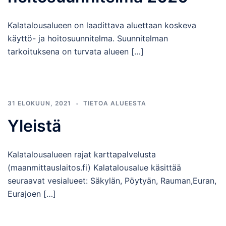
Kalatalousalueen on laadittava aluettaan koskeva
käyttö- ja hoitosuunnitelma. Suunnitelman
tarkoituksena on turvata alueen […]
31 ELOKUUN, 2021
TIETOA ALUEESTA
Yleistä
Kalatalousalueen rajat karttapalvelusta
(maanmittauslaitos.fi) Kalatalousalue käsittää
seuraavat vesialueet: Säkylän, Pöytyän, Rauman,Euran,
Eurajoen […]