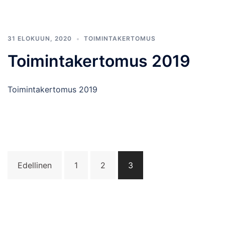
31 ELOKUUN, 2020
TOIMINTAKERTOMUS
Toimintakertomus 2019
Toimintakertomus 2019
Artikkelien
Edellinen
1
2
3
sivutus