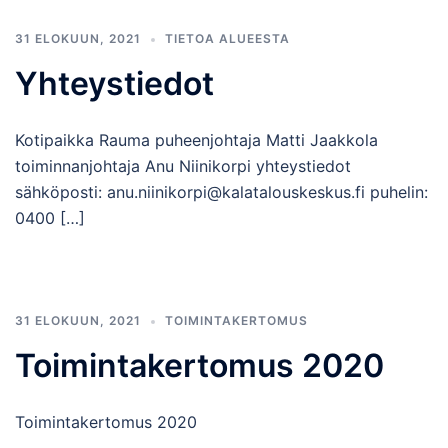
31 ELOKUUN, 2021
TIETOA ALUEESTA
Yhteystiedot
Kotipaikka Rauma puheenjohtaja Matti Jaakkola
toiminnanjohtaja Anu Niinikorpi yhteystiedot
sähköposti: anu.niinikorpi@kalatalouskeskus.fi puhelin:
0400 […]
31 ELOKUUN, 2021
TOIMINTAKERTOMUS
Toimintakertomus 2020
Toimintakertomus 2020